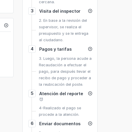
cercana.
3
Visita del inspector
arrow_circle_up
2. En base a la revisión del
arrow_circle_up
supervisor, se realiza el
presupuesto y se le entrega
al ciudadano.
4
Pagos y tarifas
arrow_circle_up
3. Luego, la persona acude a
Recaudación a efectuar el
pago, para después llevar el
recibo de pago y proceder a
la reubicación del poste.
5
Atención del reporte
arrow_circle_up
alarm
4-Realizado el pago se
procede a la atención.
6
Enviar documentos
arrow_circle_up