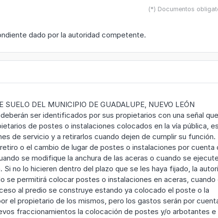
(*) Documentos obligat
pondiente dado por la autoridad competente.
E SUELO DEL MUNICIPIO DE GUADALUPE, NUEVO LEÓN
 deberán ser identificados por sus propietarios con una señal qu
etarios de postes o instalaciones colocados en la vía pública, e
s de servicio y a retirarlos cuando dejen de cumplir su función.
retiro o el cambio de lugar de postes o instalaciones por cuenta
cuando se modifique la anchura de las aceras o cuando se ejecut
. Si no lo hicieren dentro del plazo que se les haya fijado, la auto
No se permitirá colocar postes o instalaciones en aceras, cuando
acceso al predio se construye estando ya colocado el poste o la
or el propietario de los mismos, pero los gastos serán por cuent
uevos fraccionamientos la colocación de postes y/o arbotantes e