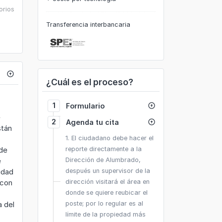
orios
Transferencia interbancaria
arrow_circle_up
¿Cuál es el proceso?
1
Formulario
arrow_circle_up
e
2
Agenda tu cita
arrow_circle_up
stán
1. El ciudadano debe hacer el
 de
reporte directamente a la
e
Dirección de Alumbrado,
ridad
después un supervisor de la
 con
dirección visitará el área en
donde se quiere reubicar el
a del
poste; por lo regular es al
límite de la propiedad más