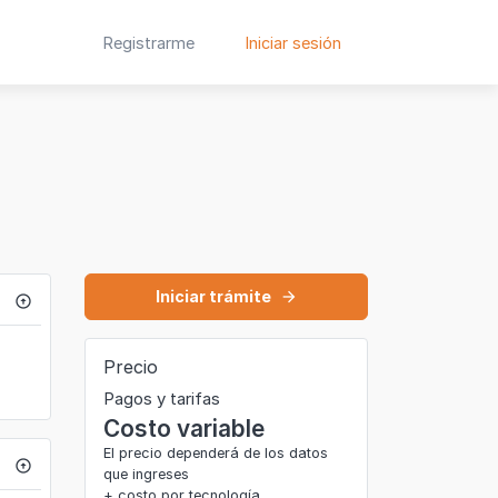
Registrarme
Iniciar sesión
Iniciar trámite
arrow_forward
arrow_circle_up
Precio
Pagos y tarifas
Costo variable
El precio dependerá de los datos
arrow_circle_up
que ingreses
+ costo por tecnología