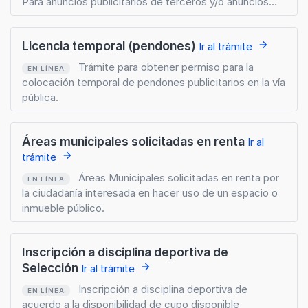
Para anuncios publicitarios de terceros y/o anuncios
propios que sean mayores a 12 m2 (de área de
exposición).
Licencia temporal (pendones)
arrow_forward
Ir al trámite
Trámite para obtener permiso para la
EN LÍNEA
colocación temporal de pendones publicitarios en la vía
pública.
Áreas municipales solicitadas en renta
Ir al
arrow_forward
trámite
Áreas Municipales solicitadas en renta por
EN LÍNEA
la ciudadanía interesada en hacer uso de un espacio o
inmueble público.
Inscripción a disciplina deportiva de
Selección
arrow_forward
Ir al trámite
Inscripción a disciplina deportiva de
EN LÍNEA
acuerdo a la disponibilidad de cupo disponible