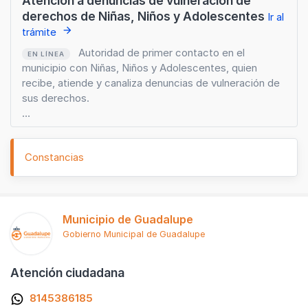
Atención a denuncias de vulneración de
derechos de Niñas, Niños y Adolescentes
Ir al
arrow_forward
trámite
Autoridad de primer contacto en el
EN LÍNEA
municipio con Niñas, Niños y Adolescentes, quien
recibe, atiende y canaliza denuncias de vulneración de
sus derechos.
El objetivo principal proteger y restituir los derechos de
las Niñas, Niños y Adolescentes, salvaguardando su
Constancias
integridad física y emocional.
Municipio de Guadalupe
Gobierno Municipal de Guadalupe
Atención ciudadana
8145386185